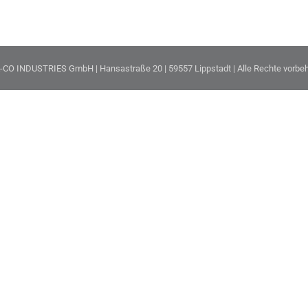
-CO INDUSTRIES GmbH | Hansastraße 20 | 59557 Lippstadt | Alle Rechte vorbeh