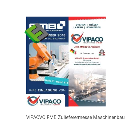
Zum
Inhalt
springen
WIL
VIPACVO FMB Zulieferermesse Maschinenbau